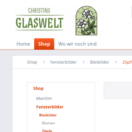
Home
Shop
Wo wir noch sind
Shop
Fensterbilder
Bleibilder
Zöpf
Shop
Maritim
Fensterbilder
Bleibilder
Blumen
Zöpfe